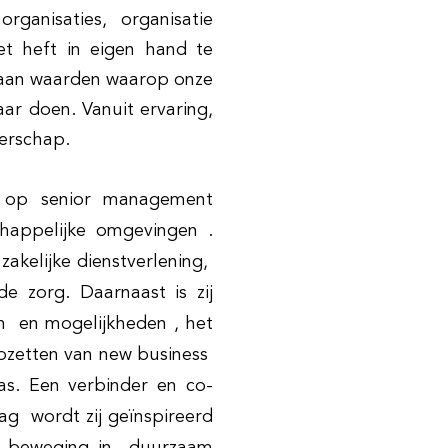
rganisaties, organisatie
t heft in eigen hand te
n aan waarden waarop onze
ar doen. Vanuit ervaring,
derschap.
ng op senior management
chappelijke omgevingen .
zakelijke dienstverlening,
de zorg. Daarnaast is zij
n en mogelijkheden , het
opzetten van new business
as. Een verbinder en co-
ag wordt zij geïnspireerd