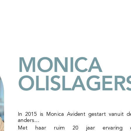
ndidaten
Vacatures
Over ons
Nieuws
Events
MONICA
OLISLAGER
In 2015 is Monica Avident gestart vanuit 
anders…
Met haar ruim 20 jaar ervaring