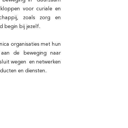
an beweging in duurzaam
 kloppen voor curiale en
happij, zoals zorg en
 begin bij jezelf.
nica organisaties met hun
ij aan de beweging naar
tsluit wegen en netwerken
oducten en diensten.