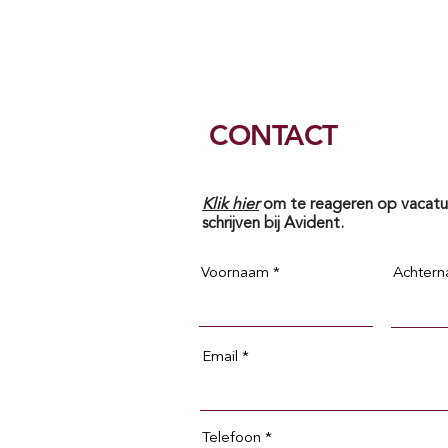
Home
Opdrachtgevers
Ka
CONTACT
Klik hier
om te reageren op vacatur
schrijven bij Avident.
Voornaam
Achter
Email
Telefoon