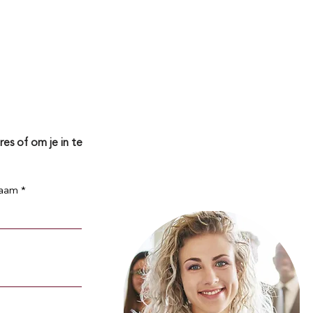
ndidaten
Vacatures
Over ons
Nieuws
Events
es of om je in te
naam