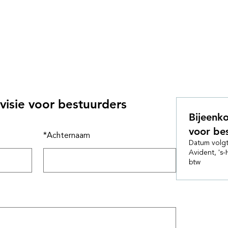
ndidaten
Vacatures
Over ons
Nieuws
Events
visie voor bestuurders
Bijeenko
voor be
*
Achternaam
Datum volg
Avident, 's
btw