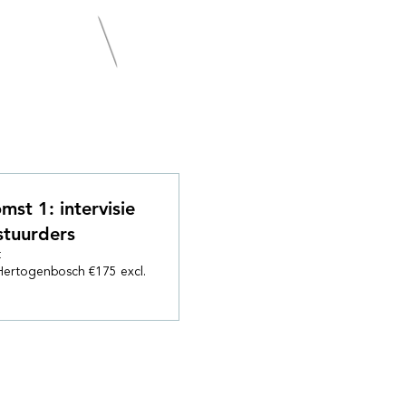
Contact
mst 1: intervisie
stuurders
t
-Hertogenbosch €175 excl.